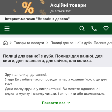
Інтернет-магазин "Вироби з дерева"
Товари та послуги
Полиці для ванної з дуба. Полиця для
Полиці для ванної з дуба. Полиця для ванної, для
книги, для планшета, для свічок, для келиха.
Зручна полиця до ванної.
Якщо Ви любите часто проводити час з коханим(ною), це для
Вас!
Дана полку зручна у використанні, Ви можете одночасно і
слухати музику, і книжку читати, і вино пити або шампанське.
Є місце для свічок.
Показати все
Виріб зроблено з натурального дуба, що дозволяє
прослужити Вам довго. Покрите восковим маслом.