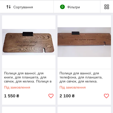
На дошці можна зробити гравіювання на Ваш розсуд, для Вас
персонально, а так само під розмір Вашої ванни.
Сортування
0
Фільтри
Розмір полиці під стандартну ванну: 700*300*22мм
Полиця для ванної, для
Полиця для ванної, для
книги, для планшета, для
телефона, для планшета,
свічок, для келиха. Полиця в
для свічок, для келиха.
ванну . Релакс-полиця.
Полиця в ванну . Релакс-
Під замовлення
Під замовлення
полиця.
1 550
2 100
₴
₴