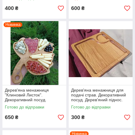
400
600
₴
₴
Новинка
Дерев'яна менажниця
Дерев'яна менажниця для
"Клиновий Листок".
подачі страв. Декоративний
Декоративний посуд.
посуд. Дерев'яний піднос.
Менажна тарілка. Дошка для
Посуд з дерева.
Готово до відправки
Готово до відправки
подачі їжі.
650
300
₴
₴
Новинка