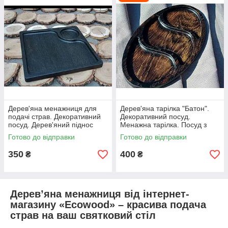
Дерев'яна менажниця для
Дерев'яна тарілка "Батон".
подачі страв. Декоративний
Декоративний посуд.
посуд. Дерев'яний піднос
Менажна тарілка. Посуд з
чорний. Посуд з дерева.
дерева.
Готово до відправки
Готово до відправки
350
400
₴
₴
Дерев’яна менажниця від інтернет-
магазину «Ecowood» – красива подача
страв на ваш святковий стіл