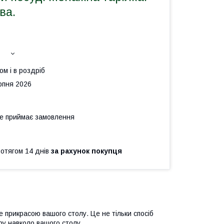
ва.
ом і в роздріб
рпня 2026
не приймає замовлення
ротягом 14 днів
за рахунок покупця
е прикрасою вашого столу. Це не тільки спосіб
ру навколо вашого столу.