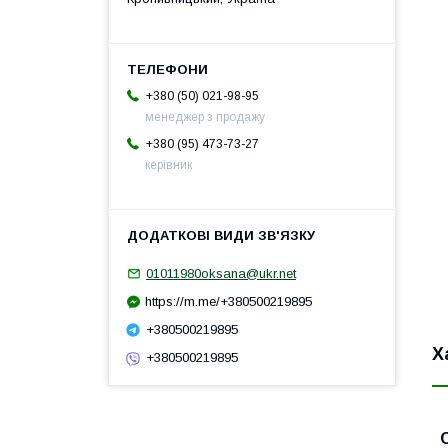
+380 (50) 021-98-95
менеджер з продажу
+380 (95) 473-73-27
керівник
01011980oksana@ukr.net
https://m.me/+380500219895
+380500219895
Х
+380500219895