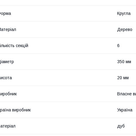
Форма
Кругла
атеріал
Дерево
ількість секцій
6
іаметр
350 мм
исота
20 мм
иробник
Власне в
раїна виробник
Україна
атеріал
дуб