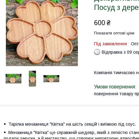
Посуд з дере
600 ₴
Показати оптові ціни
Під замовлення
Опт
Відправка з 09 се
Компанія тимчасово 
повернення товару п
Тарілка менажниця "Квітка" на шість секцій і виїмкою під соус.
Менажниця "Квітка"-це справжній шедевр, який з легкістю стан
подати закуски, а й мистецтво, що створює неповторну атмосфе