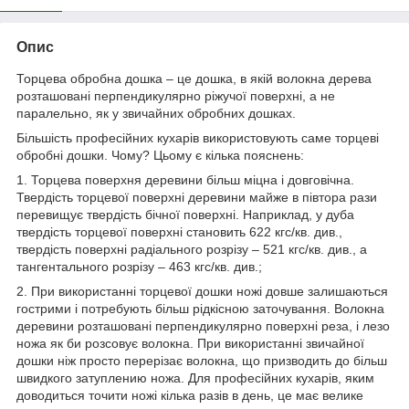
Опис
Торцева обробна дошка – це дошка, в якій волокна дерева
розташовані перпендикулярно ріжучої поверхні, а не
паралельно, як у звичайних обробних дошках.
Більшість професійних кухарів використовують саме торцеві
обробні дошки. Чому? Цьому є кілька пояснень:
1. Торцева поверхня деревини більш міцна і довговічна.
Твердість торцевої поверхні деревини майже в півтора рази
перевищує твердість бічної поверхні. Наприклад, у дуба
твердість торцевої поверхні становить 622 кгс/кв. див.,
твердість поверхні радіального розрізу – 521 кгс/кв. див., а
тангентального розрізу – 463 кгс/кв. див.;
2. При використанні торцевої дошки ножі довше залишаються
гострими і потребують більш рідкісною заточування. Волокна
деревини розташовані перпендикулярно поверхні реза, і лезо
ножа як би розсовує волокна. При використанні звичайної
дошки ніж просто перерізає волокна, що призводить до більш
швидкого затуплению ножа. Для професійних кухарів, яким
доводиться точити ножі кілька разів в день, це має велике