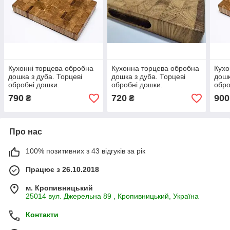
Кухонні торцева обробна
Кухонна торцева обробна
Кухо
дошка з дуба. Торцеві
дошка з дуба. Торцеві
дошк
обробні дошки.
обробні дошки.
обро
350*250*40
320*250*40
400*
790
720
900
₴
₴
Про нас
100% позитивних з 43 відгуків за рік
Працює з 26.10.2018
м. Кропивницький
25014 вул. Джерельна 89 , Кропивницький, Україна
Контакти