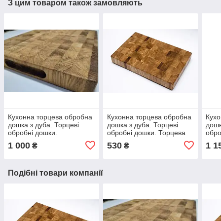
З цим товаром також замовляють
Кухонна торцева обробна
Кухонна торцева обробна
Кухо
дошка з дуба. Торцеві
дошка з дуба. Торцеві
дошк
обробні дошки.
обробні дошки. Торцева
обро
370*300*40
дошка 300*220*30
400*
1 000
530
1 1
₴
₴
Подібні товари компанії