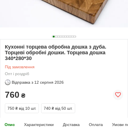
Кухонні торцева обробна дошка з дуба.
Торцеві обробні дошки. Торцева дошка
340*280*30
Під замовлення
Опт і роздріб
Відправка з
12 серпня 2026
760
₴
750 ₴
від 10 шт.
740 ₴
від 50 шт.
Опис
Характеристики
Доставка
Оплата
Умови п