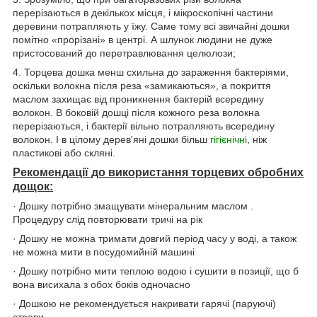
перерізаються в декількох місця, і мікроскопічні частини
деревини потрапляють у їжу. Саме тому всі звичайні дошки
помітно «прорізані» в центрі. А шлунок людини не дуже
пристосований до перетравлювання целюлози;
4. Торцева дошка менш схильна до зараження бактеріями,
оскільки волокна після реза «замикаються», а покриття
маслом захищає від проникнення бактерій всередину
волокон. В боковій дошці після кожного реза волокна
перерізаються, і бактерії вільно потрапляють всередину
волокон. І в цілому дерев'яні дошки більш
гігієнічні
, ніж
пластикові або скляні.
Рекомендації до використання торцевих обробних
дощок:
· Дошку потрібно змащувати мінеральним маслом .
Процедуру слід повторювати тричі на рік
· Дошку не можна тримати довгий період часу у воді, а також
не можна мити в посудомийній машині
· Дошку потрібно мити теплою водою і сушити в позиції, що б
вона висихала з обох боків одночасно
· Дошкою не рекомендується накривати гарячі (паруючі)
страви