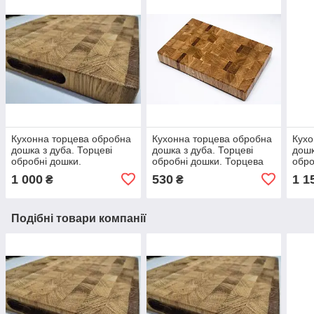
Кухонна торцева обробна
Кухонна торцева обробна
Кухо
дошка з дуба. Торцеві
дошка з дуба. Торцеві
дошк
обробні дошки.
обробні дошки. Торцева
обро
370*300*40
дошка 300*220*30
400*
1 000
530
1 1
₴
₴
Подібні товари компанії