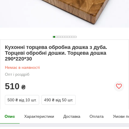
Кухонні торцева обробна дошка з дуба.
Торцеві обробні дошки. Торцева дошка
290*220*30
Немає в наявності
Опт і роздріб
510
₴
500 ₴
від 10 шт.
490 ₴
від 50 шт.
Опис
Характеристики
Доставка
Оплата
Умови п