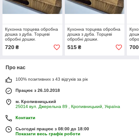
Кухонна торцева обробна
Кухонна торцева обробна
Кухо
дошка з дуба. Торцеві
дошка з дуба. Торцеві
дошк
обробні дошки.
обробні дошки.
обро
320*250*40
280*205*40
дошк
720
515
700
₴
₴
Про нас
100% позитивних з 43 відгуків за рік
Працює з 26.10.2018
м. Кропивницький
25014 вул. Джерельна 89 , Кропивницький, Україна
Контакти
Сьогодні працює з 08:00 до 18:00
Показати весь графік роботи