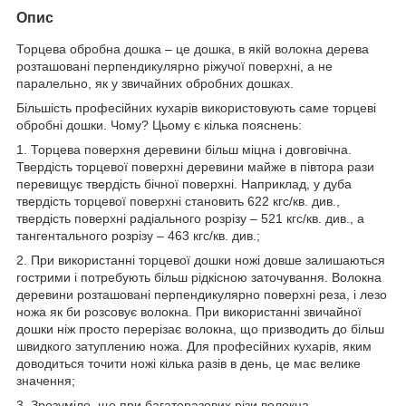
Опис
Торцева обробна дошка – це дошка, в якій волокна дерева
розташовані перпендикулярно ріжучої поверхні, а не
паралельно, як у звичайних обробних дошках.
Більшість професійних кухарів використовують саме торцеві
обробні дошки. Чому? Цьому є кілька пояснень:
1. Торцева поверхня деревини більш міцна і довговічна.
Твердість торцевої поверхні деревини майже в півтора рази
перевищує твердість бічної поверхні. Наприклад, у дуба
твердість торцевої поверхні становить 622 кгс/кв. див.,
твердість поверхні радіального розрізу – 521 кгс/кв. див., а
тангентального розрізу – 463 кгс/кв. див.;
2. При використанні торцевої дошки ножі довше залишаються
гострими і потребують більш рідкісною заточування. Волокна
деревини розташовані перпендикулярно поверхні реза, і лезо
ножа як би розсовує волокна. При використанні звичайної
дошки ніж просто перерізає волокна, що призводить до більш
швидкого затуплению ножа. Для професійних кухарів, яким
доводиться точити ножі кілька разів в день, це має велике
значення;
3. Зрозуміло, що при багаторазових різи волокна