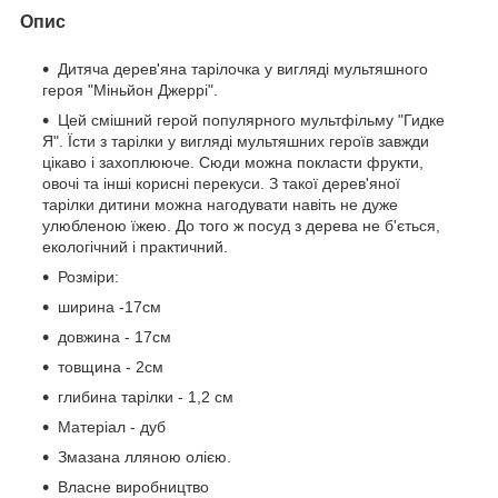
Опис
Дитяча дерев'яна тарілочка у вигляді мультяшного
героя "Міньйон Джеррі".
Цей смішний герой популярного мультфільму "Гидке
Я". Їсти з тарілки у вигляді мультяшних героїв завжди
цікаво і захоплююче. Сюди можна покласти фрукти,
овочі та інші корисні перекуси. З такої дерев'яної
тарілки дитини можна нагодувати навіть не дуже
улюбленою їжею. До того ж посуд з дерева не б'ється,
екологічний і практичний.
Розміри:
ширина -17см
довжина - 17см
товщина - 2см
глибина тарілки - 1,2 см
Матеріал - дуб
Змазана лляною олією.
Власне виробництво